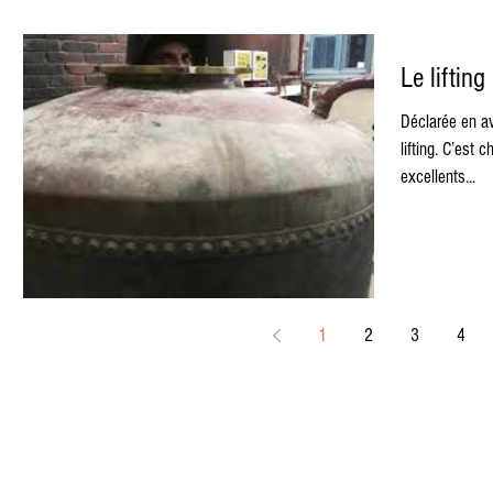
Le lifting
Déclarée en av
lifting. C’est 
excellents...
1
2
3
4