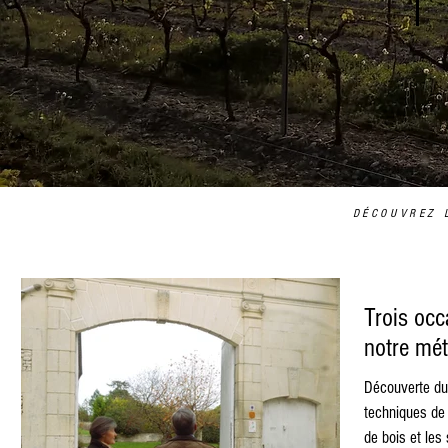
DÉCOUVREZ 
Trois occ
notre méti
Découverte du
techniques de v
de bois et les