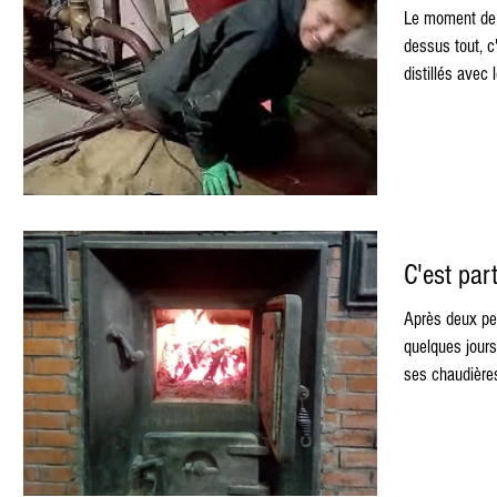
Le moment de l
dessus tout, c
distillés avec l
C'est parti
Après deux pe
quelques jours de fer
ses chaudières