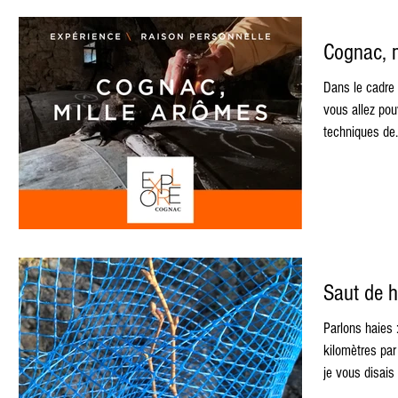
Cognac, 
Dans le cadre de ce
vous allez pouv
techniques de.
Saut de h
Parlons haies :
kilomètres par 
je vous disais 