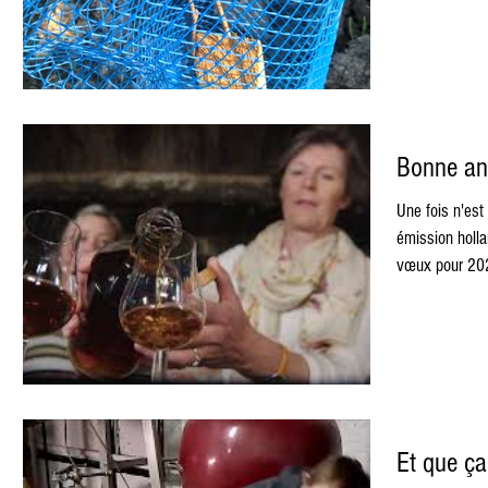
Bonne an
Une fois n'est
émission holl
Et que ça 