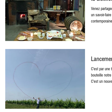
Venez partager
un savoir-fair
contemporaines
Lancemen
C'est par une
bouteille notr
C'est un nouve